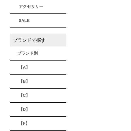
アクセサリー
THULE
Timberland
VEJA
スーリー
ティンバーランド
ヴェジャ
SALE
ブランドで探す
ブランド別
【A】
【B】
【C】
【D】
【F】