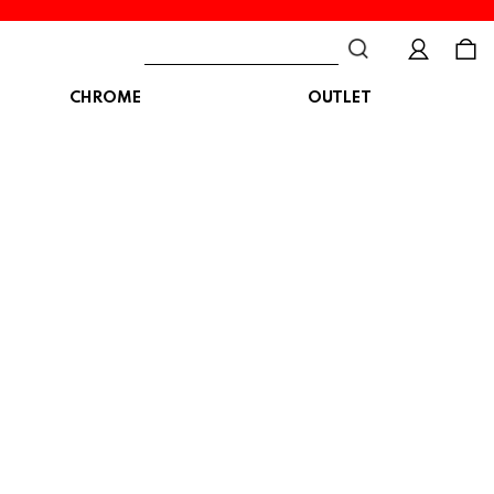
CHROME
OUTLET
BAG
ボディバッグ
DISTORTION
crocs
DESCENTE
ショルダーバッグ
クロックス
デサント
ディストーション
メッセンジャーバッグ
バックパック
トートバッグ
MALIBUSANDALS
MERRELL
MIZUNO
マリブサンダルズ
メレル
ミズノ
カメラバッグ
アクセサリー
Organic handloom
PALLADIUM
PANTHER
オーガニックハンドルーム
パラディウム
パンサー
SKECHERS
SPINGLE
STANCE
スケッチャーズ
スピングル
スタンス