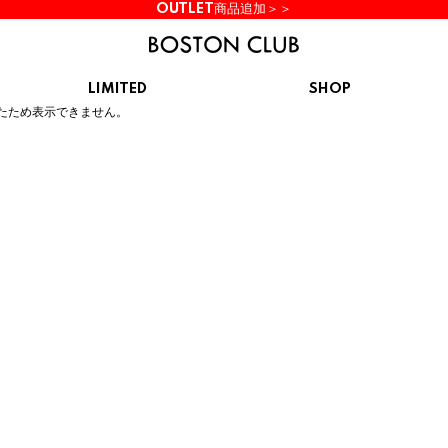
OUTLET商品追加＞＞
LIMITED
SHOP
ん。
たため表示できません。
KIDS
スニーカー
BROOKS
CHROME
Clarks
cotopaxi
サンダル
ブルックス
クローム
クラークス
コトパクシ
シューズ
ズ
hummel
KARHU
KEEN
INOV8
ヒュンメル
カルフ
キーン
イノヴェイト
NIKE
Northwave
OAKLEY
On
ナイキ
ノースウェーブ
オークリー
オン
Reebok
ROSY LILY
Saucony
SHAKA
リーボック
ロジーリリー
サッカニー
シャカ