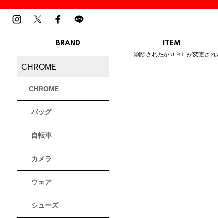
BRAND
ITEM
ご指定のページは見つかりませ
削除されたかＵＲＬが変更され
MENS
LADIES
CHROME
スニーカー
スニーカー
BIRKENSTOCK
Blundstone
BMZ
サンダル
サンダル
ビルケンシュトック
ブランドストーン
ビーエムゼット
CHROME
ブーツ
ブーツ
トレッキングシューズ
トレッキング
バッグ
ルームシューズ
ルームシュー
Dr.Martens
FILA
Flower MOUNTAIN
ドクターマーチン
フィラ
フラワーマウンテン
アウター
アウター
自転車
トップス
トップス
パンツ
パンツ
MOUTH
native shoes
new balance
帽子
カメラ
ソックス
マウス
ネイティブ シューズ
ニューバランス
ソックス
アクセサリー
ウェア
PATRICK
PRO-Keds
PUMA
シューズ
パトリック
プロケッズ
プーマ