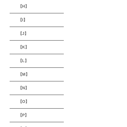
【H】
【I】
【J】
【K】
【L】
【M】
【N】
【O】
【P】