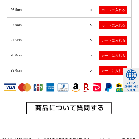
○
26.5cm
○
27.0cm
○
27.5cm
○
28.0cm
○
29.0cm