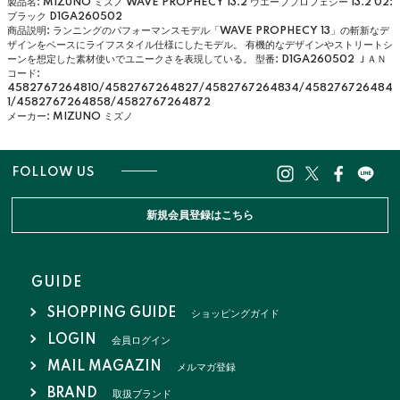
製品名: MIZUNO ミズノ WAVE PROPHECY 13.2 ウエーブプロフェシー 13.2 02:
ブラック D1GA260502
商品説明: ランニングのパフォーマンスモデル「WAVE PROPHECY 13」の斬新なデ
ザインをベースにライフスタイル仕様にしたモデル。 有機的なデザインやストリートシ
ーンを想定した素材使いでユニークさを表現している。
型番: D1GA260502
ＪＡＮ
コード:
4582767264810/4582767264827/4582767264834/458276726484
1/4582767264858/4582767264872
メーカー: MIZUNO ミズノ
FOLLOW US
新規会員登録はこちら
GUIDE
SHOPPING GUIDE
ショッピングガイド
LOGIN
会員ログイン
MAIL MAGAZIN
メルマガ登録
BRAND
取扱ブランド