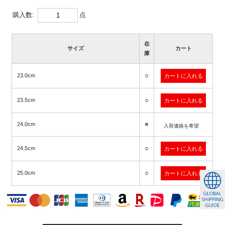
購入数:
点
在
サイズ
カート
庫
○
23.0cm
○
23.5cm
×
24.0cm
入荷連絡を希望
○
24.5cm
○
25.0cm