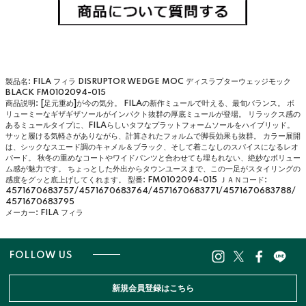
製品名: FILA フィラ DISRUPTOR WEDGE MOC ディスラプターウェッジモック
BLACK FM0102094-015
商品説明: [足元重め]が今の気分。 FILAの新作ミュールで叶える、最旬バランス。 ボ
リューミーなギザギザソールがインパクト抜群の厚底ミュールが登場。 リラックス感の
あるミュールタイプに、FILAらしいタフなプラットフォームソールをハイブリッド。
サッと履ける気軽さがありながら、計算されたフォルムで脚長効果も抜群。 カラー展開
は、シックなスエード調のキャメル＆ブラック、そして着こなしのスパイスになるレオ
パード。 秋冬の重めなコートやワイドパンツと合わせても埋もれない、絶妙なボリュー
ム感が魅力です。 ちょっとした外出からタウンユースまで、この一足がスタイリングの
感度をグッと底上げしてくれます。
型番: FM0102094-015
ＪＡＮコード:
4571670683757/4571670683764/4571670683771/4571670683788/
4571670683795
メーカー: FILA フィラ
FOLLOW US
新規会員登録はこちら