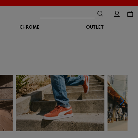
CHROME
OUTLET
BAG
ボディバッグ
DISTORTION
crocs
DESCENTE
ショルダーバッグ
クロックス
デサント
ディストーション
メッセンジャーバッグ
バックパック
トートバッグ
MALIBUSANDALS
MERRELL
MIZUNO
マリブサンダルズ
メレル
ミズノ
カメラバッグ
アクセサリー
Organic handloom
PALLADIUM
PANTHER
オーガニックハンドルーム
パラディウム
パンサー
SKECHERS
SPINGLE
STANCE
スケッチャーズ
スピングル
スタンス