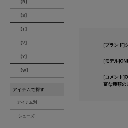
【R】
【S】
【T】
【V】
[ブランド]ク
【Y】
[モデル]ON
【W】
[コメント
富な種類のジ
アイテムで探す
アイテム別
シューズ