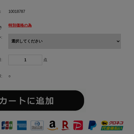
：
10018787
特別価格の為
さ
:
:
点
:
○