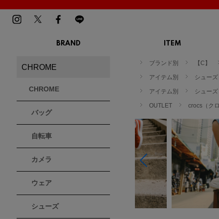
BRAND
ITEM
TOP
MENS
LADIES
ブランド別
【C】
CHROME
スニーカー
スニーカー
BIRKENSTOCK
Blundstone
BMZ
アイテム別
シューズ
サンダル
サンダル
ビルケンシュトック
ブランドストーン
ビーエムゼット
CHROME
ブーツ
アイテム別
ブーツ
シューズ
トレッキングシューズ
トレッキング
OUTLET
crocs（
バッグ
ルームシューズ
ルームシュー
Dr.Martens
FILA
Flower MOUNTAIN
ドクターマーチン
フィラ
フラワーマウンテン
アウター
アウター
自転車
トップス
トップス
パンツ
パンツ
MOUTH
native shoes
new balance
帽子
カメラ
ソックス
マウス
ネイティブ シューズ
ニューバランス
ソックス
アクセサリー
ウェア
PATRICK
PRO-Keds
PUMA
シューズ
パトリック
プロケッズ
プーマ