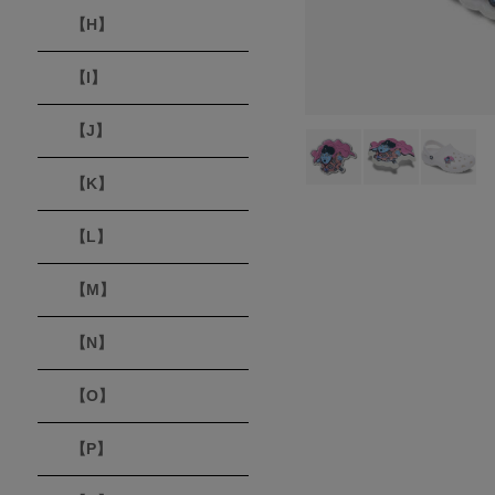
【H】
【I】
【J】
【K】
【L】
【M】
【N】
【O】
【P】