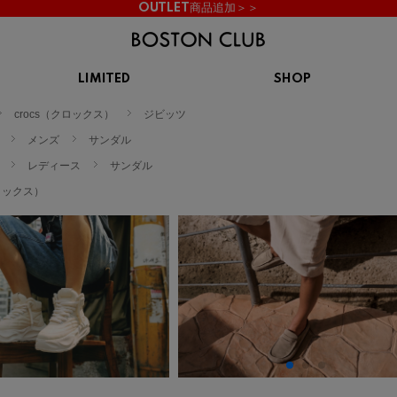
OUTLET商品追加＞＞
LIMITED
SHOP
KIDS
crocs（クロックス）
ジビッツ
スニーカー
BROOKS
CHROME
Clarks
cotopaxi
メンズ
サンダル
サンダル
ブルックス
クローム
クラークス
コトパクシ
レディース
サンダル
シューズ
クロックス）
ズ
hummel
KARHU
KEEN
INOV8
ヒュンメル
カルフ
キーン
イノヴェイト
NIKE
Northwave
OAKLEY
On
ナイキ
ノースウェーブ
オークリー
オン
Reebok
ROSY LILY
Saucony
SHAKA
リーボック
ロジーリリー
サッカニー
シャカ