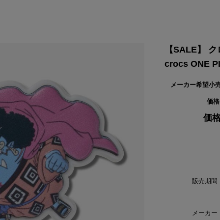
VIKING
WALSH
Yamato Tokorotani
YETI
ヴィーキング
ウォルシュ
ヤマトトコロタニ
イエティ
【SALE】 
crocs ONE
メーカー希望小
価格
価格
販売期間
メーカー