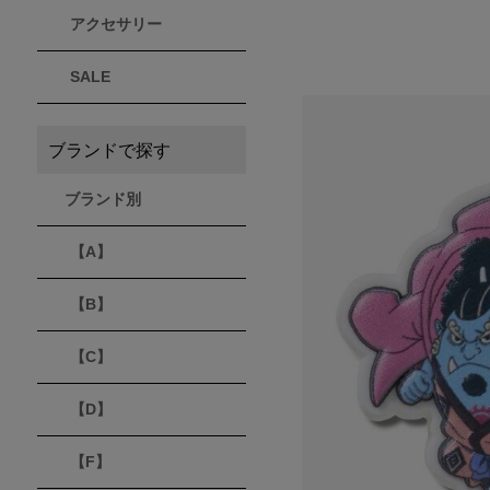
アクセサリー
THULE
Timberland
VEJA
スーリー
ティンバーランド
ヴェジャ
SALE
ブランドで探す
ブランド別
【A】
【B】
【C】
【D】
【F】