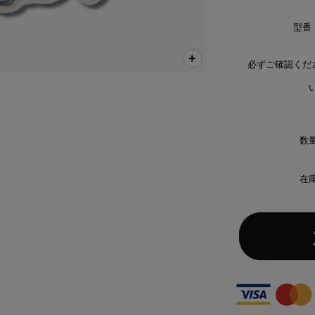
型番
必ずご確認くだ
い
数量
在庫