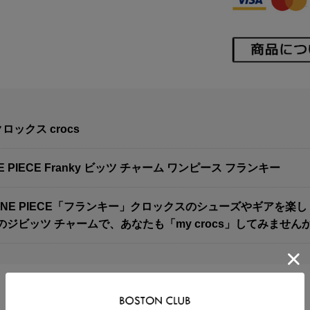
ロックス crocs
E PIECE Franky ビッツ チャーム ワンピース フランキー
]ONE PIECE「フランキー」クロックスのシューズやギアを
ジビッツ チャームで、あなたも「my crocs」してみません
[関連商品]