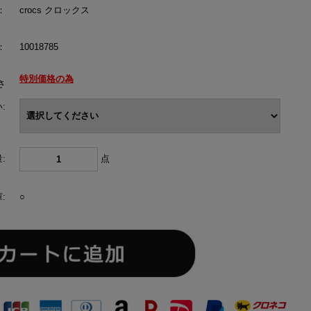
：
crocs クロックス
：
10018785
特別価格の為
さ
:
:
点
:
○