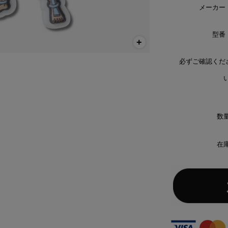
メーカー
型番
必ずご確認くだ
い
数量
在庫