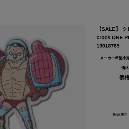
VIKING
WALSH
Yamato Tokorotani
YETI
ヴィーキング
ウォルシュ
ヤマトトコロタニ
イエティ
【SALE】 
crocs ONE
10018785
メーカー希望小
価格
価格
販売期間