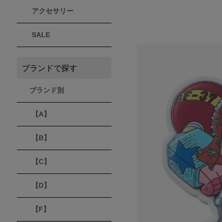
アクセサリー
THULE
Timberland
VEJA
スーリー
ティンバーランド
ヴェジャ
SALE
ブランドで探す
ブランド別
【A】
【B】
【C】
【D】
【F】