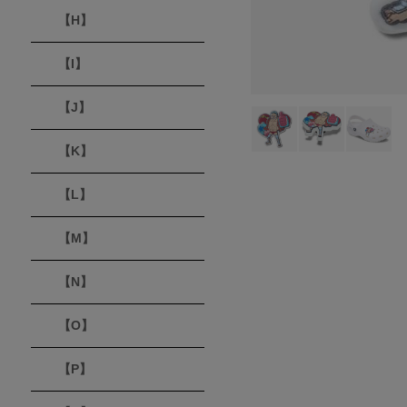
【H】
【I】
【J】
【K】
【L】
【M】
【N】
【O】
【P】