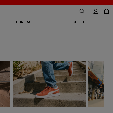
CHROME
OUTLET
BAG
ボディバッグ
DISTORTION
crocs
DESCENTE
ショルダーバッグ
クロックス
デサント
ディストーション
メッセンジャーバッグ
バックパック
トートバッグ
MALIBUSANDALS
MERRELL
MIZUNO
マリブサンダルズ
メレル
ミズノ
カメラバッグ
アクセサリー
Organic handloom
PALLADIUM
PANTHER
オーガニックハンドルーム
パラディウム
パンサー
SKECHERS
SPINGLE
STANCE
スケッチャーズ
スピングル
スタンス