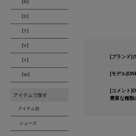
【R】
【S】
【T】
【V】
[ブランド]ク
【Y】
[モデル]ON
【W】
[コメント
アイテムで探す
豊富な種類の
アイテム別
シューズ