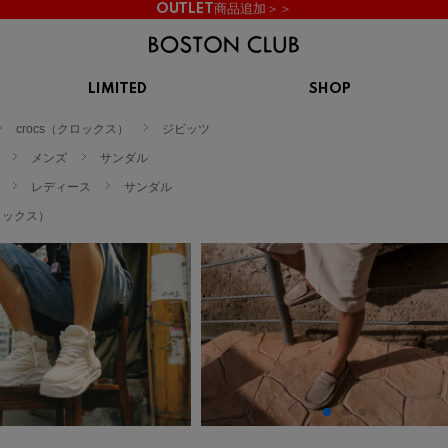
OUTLET商品追加＞＞
LIMITED
SHOP
KIDS
crocs（クロックス）
ジビッツ
スニーカー
BROOKS
CHROME
Clarks
cotopaxi
メンズ
サンダル
サンダル
ブルックス
クローム
クラークス
コトパクシ
レディース
サンダル
シューズ
クロックス）
ズ
hummel
KARHU
KEEN
INOV8
ヒュンメル
カルフ
キーン
イノヴェイト
NIKE
Northwave
OAKLEY
On
ナイキ
ノースウェーブ
オークリー
オン
Reebok
ROSY LILY
Saucony
SHAKA
リーボック
ロジーリリー
サッカニー
シャカ