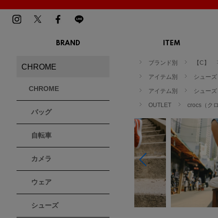
BRAND
ITEM
TOP
MENS
LADIES
ブランド別
【C】
CHROME
スニーカー
スニーカー
BIRKENSTOCK
Blundstone
BMZ
アイテム別
シューズ
サンダル
サンダル
ビルケンシュトック
ブランドストーン
ビーエムゼット
CHROME
ブーツ
アイテム別
ブーツ
シューズ
トレッキングシューズ
トレッキング
OUTLET
crocs（
バッグ
ルームシューズ
ルームシュー
Dr.Martens
FILA
Flower MOUNTAIN
ドクターマーチン
フィラ
フラワーマウンテン
アウター
アウター
自転車
トップス
トップス
パンツ
パンツ
MOUTH
native shoes
new balance
帽子
カメラ
ソックス
マウス
ネイティブ シューズ
ニューバランス
ソックス
アクセサリー
ウェア
PATRICK
PRO-Keds
PUMA
シューズ
パトリック
プロケッズ
プーマ