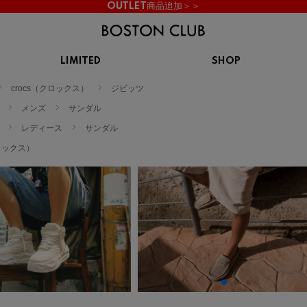
OUTLET商品追加＞＞
LIMITED
SHOP
KIDS
crocs（クロックス）
ジビッツ
スニーカー
BROOKS
CHROME
Clarks
cotopaxi
メンズ
サンダル
サンダル
ブルックス
クローム
クラークス
コトパクシ
レディース
サンダル
シューズ
クロックス）
ズ
hummel
KARHU
KEEN
INOV8
ヒュンメル
カルフ
キーン
イノヴェイト
NIKE
Northwave
OAKLEY
On
ナイキ
ノースウェーブ
オークリー
オン
Reebok
ROSY LILY
Saucony
SHAKA
リーボック
ロジーリリー
サッカニー
シャカ