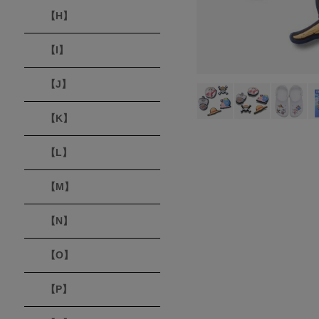
【H】
【I】
【J】
【K】
【L】
【M】
【N】
【O】
【P】