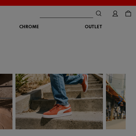
CHROME
OUTLET
BAG
ボディバッグ
DISTORTION
crocs
DESCENTE
ショルダーバッグ
クロックス
デサント
ディストーション
メッセンジャーバッグ
バックパック
トートバッグ
MALIBUSANDALS
MERRELL
MIZUNO
マリブサンダルズ
メレル
ミズノ
カメラバッグ
アクセサリー
Organic handloom
PALLADIUM
PANTHER
オーガニックハンドルーム
パラディウム
パンサー
SKECHERS
SPINGLE
STANCE
スケッチャーズ
スピングル
スタンス