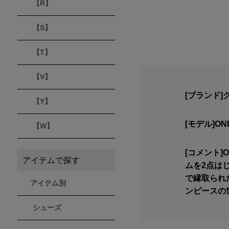
【R】
【S】
【T】
【V】
[ブランド]ク
【Y】
[モデル]ON
【W】
[コメント]
アイテムで探す
ムを2点は
で縁取られ
アイテム別
ンピースの
シューズ