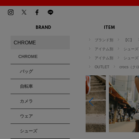
BRAND
ITEM
TOP
MENS
LADIES
ブランド別
【C】
CHROME
スニーカー
スニーカー
BIRKENSTOCK
Blundstone
BMZ
アイテム別
シューズ
サンダル
サンダル
ビルケンシュトック
ブランドストーン
ビーエムゼット
CHROME
ブーツ
アイテム別
ブーツ
シューズ
トレッキングシューズ
トレッキング
OUTLET
crocs（
バッグ
ルームシューズ
ルームシュー
Dr.Martens
FILA
Flower MOUNTAIN
ドクターマーチン
フィラ
フラワーマウンテン
アウター
アウター
自転車
トップス
トップス
パンツ
パンツ
MOUTH
native shoes
new balance
帽子
カメラ
ソックス
マウス
ネイティブ シューズ
ニューバランス
ソックス
アクセサリー
ウェア
PATRICK
PRO-Keds
PUMA
シューズ
パトリック
プロケッズ
プーマ