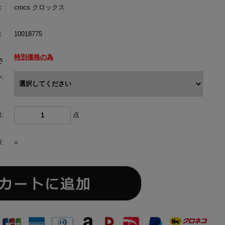
：
crocs クロックス
：
10018775
特別価格の為
さ
:
:
点
:
○