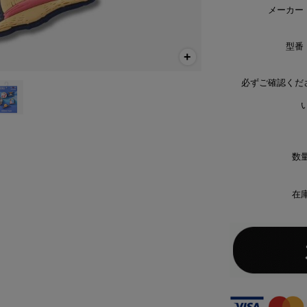
メーカー
型番
必ずご確認くだ
い
数量
在庫