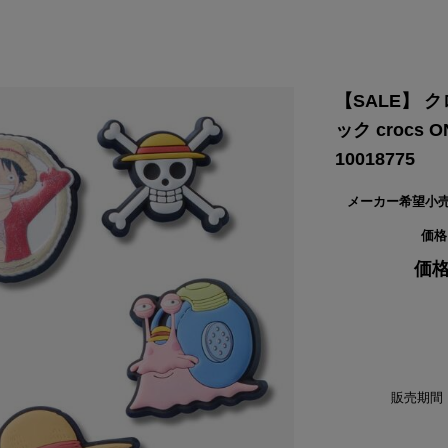
VIKING
WALSH
Yamato Tokorotani
YETI
ヴィーキング
ウォルシュ
ヤマトトコロタニ
イエティ
【SALE】 
ック crocs 
10018775
メーカー希望小
価格
価格
販売期間