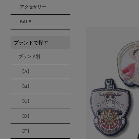
アクセサリー
THULE
Timberland
VEJA
スーリー
ティンバーランド
ヴェジャ
SALE
ブランドで探す
ブランド別
【A】
【B】
【C】
【D】
【F】