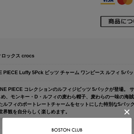
ロックス crocs
E PIECE Luffy 5Pck ビッツ チャーム ワンピース ルフィ 5パ
ONE PIECE コレクションのルフィジビッツ 5パックが登場
じめ、モンキー・D・ルフィの麦わら帽子、麦わらの一味の海賊
たルフィのポートレートチャームをセットにした特別な5パック
世界観を自分らしく楽しめます。