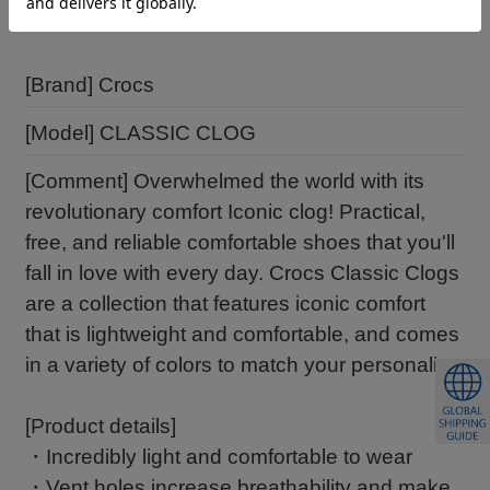
[Brand] Crocs
[Model] CLASSIC CLOG
[Comment] Overwhelmed the world with its
revolutionary comfort Iconic clog! Practical,
free, and reliable comfortable shoes that you'll
fall in love with every day. Crocs Classic Clogs
are a collection that features iconic comfort
that is lightweight and comfortable, and comes
in a variety of colors to match your personality.
[Product details]
・Incredibly light and comfortable to wear
・Vent holes increase breathability and make