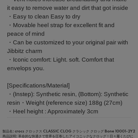
it easy to remove water and dirt that got inside
・Easy to clean Easy to dry
・Movable heel strap for excellent fit and
peace of mind
・Can be customized to your original pair with
Jibbitz charm
・Iconic comfort: Light. soft. Comfort that
envelops you.
[Specifications/Material]
・(Instep): Synthetic resin, (Bottom): Synthetic
resin・Weight (reference size) 188g (27cm)
・Heel height : Approximately 3cm
製品名: crocs クロックス CLASSIC CLOG クラシック クロッグ Bone 10001-2Y2
商品説明: 革命的な快適さで世界を圧巻したアイコニックなクロッグ！日々履くたびに