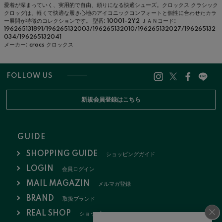
愛着が深まっていく、実用的で自由、頼りになる快適シューズ。クロックス クラシック
クロッグは、軽くて快適な履き心地のアイコニックコンフォートと個性に合わせたカラ
ー展開が特徴のコレクションです。
型番: 10001-2Y2
ＪＡＮコード:
196265131891/196265132003/196265132010/196265132027/196265132
034/196265132041
メーカー: crocs クロックス
FOLLOW US
新規会員登録はこちら
GUIDE
SHOPPING GUIDE
ショッピングガイド
LOGIN
会員ログイン
MAIL MAGAZIN
メルマガ登録
BRAND
取扱ブランド
REAL SHOP
ショップ