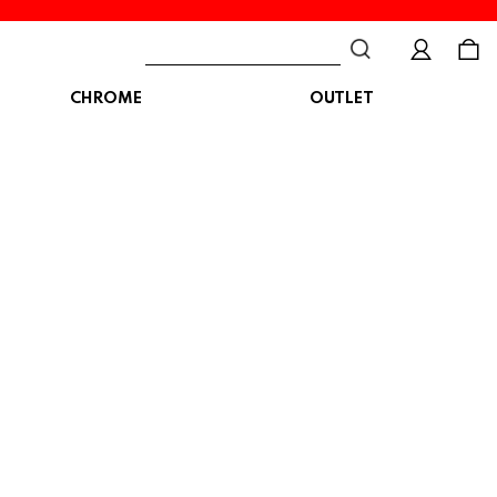
CHROME
OUTLET
BAG
ボディバッグ
DISTORTION
crocs
DESCENTE
ショルダーバッグ
クロックス
デサント
ディストーション
メッセンジャーバッグ
バックパック
トートバッグ
MALIBUSANDALS
MERRELL
MIZUNO
マリブサンダルズ
メレル
ミズノ
カメラバッグ
アクセサリー
Organic handloom
PALLADIUM
PANTHER
オーガニックハンドルーム
パラディウム
パンサー
SKECHERS
SPINGLE
STANCE
スケッチャーズ
スピングル
スタンス