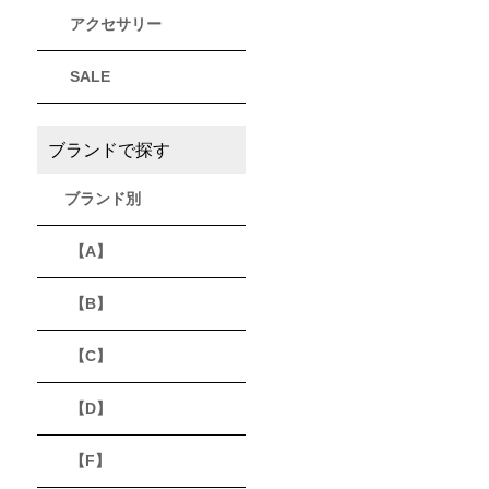
アクセサリー
THULE
Timberland
VEJA
スーリー
ティンバーランド
ヴェジャ
SALE
ブランドで探す
ブランド別
【A】
【B】
【C】
【D】
【F】