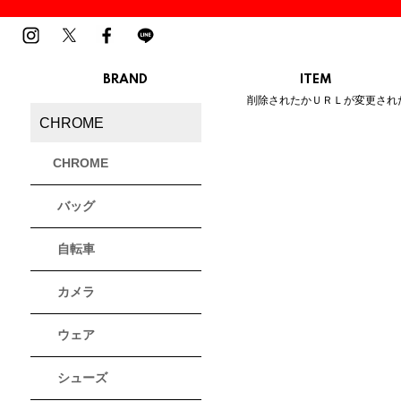
BRAND
ITEM
ご指定のページは見つかりませ
削除されたかＵＲＬが変更され
MENS
LADIES
CHROME
スニーカー
スニーカー
BIRKENSTOCK
Blundstone
BMZ
サンダル
サンダル
ビルケンシュトック
ブランドストーン
ビーエムゼット
CHROME
ブーツ
ブーツ
トレッキングシューズ
トレッキング
バッグ
ルームシューズ
ルームシュー
Dr.Martens
FILA
Flower MOUNTAIN
ドクターマーチン
フィラ
フラワーマウンテン
アウター
アウター
自転車
トップス
トップス
パンツ
パンツ
MOUTH
native shoes
new balance
帽子
カメラ
ソックス
マウス
ネイティブ シューズ
ニューバランス
ソックス
アクセサリー
ウェア
PATRICK
PRO-Keds
PUMA
シューズ
パトリック
プロケッズ
プーマ