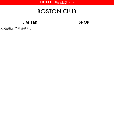
OUTLET商品追加＞＞
LIMITED
SHOP
ん。
たため表示できません。
KIDS
スニーカー
BROOKS
CHROME
Clarks
cotopaxi
サンダル
ブルックス
クローム
クラークス
コトパクシ
シューズ
ズ
hummel
KARHU
KEEN
INOV8
ヒュンメル
カルフ
キーン
イノヴェイト
NIKE
Northwave
OAKLEY
On
ナイキ
ノースウェーブ
オークリー
オン
Reebok
ROSY LILY
Saucony
SHAKA
リーボック
ロジーリリー
サッカニー
シャカ