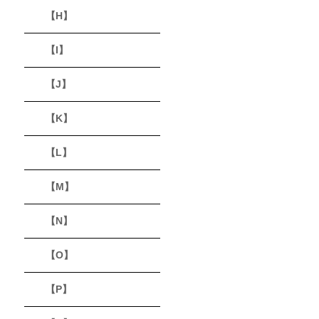
【H】
【I】
【J】
【K】
【L】
【M】
【N】
【O】
【P】