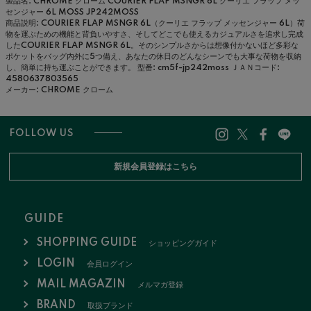
製品名: CHROME クローム COURIER FLAP MSNGR 6L クーリエ フラップ メッ
センジャー 6L MOSS JP242MOSS
商品説明: COURIER FLAP MSNGR 6L（クーリエ フラップ メッセンジャー 6L）荷
物を運ぶための機能と背負いやすさ、そしてどこでも使えるカジュアルさを追求し完成
したCOURIER FLAP MSNGR 6L。そのシンプルさからは想像付かないほど多彩な
ポケットをバッグ内外に5つ備え、あなたの休日のどんなシーンでも大事な荷物を収納
し、簡単に持ち運ぶことができます。
型番: cm5f-jp242moss
ＪＡＮコード:
4580637803565
メーカー: CHROME クローム
FOLLOW US
新規会員登録はこちら
GUIDE
SHOPPING GUIDE
ショッピングガイド
LOGIN
会員ログイン
MAIL MAGAZIN
メルマガ登録
BRAND
取扱ブランド