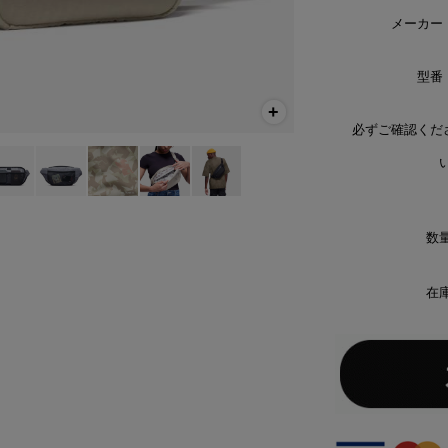
メーカー
型番
必ずご確認くだ
い
数量
在庫