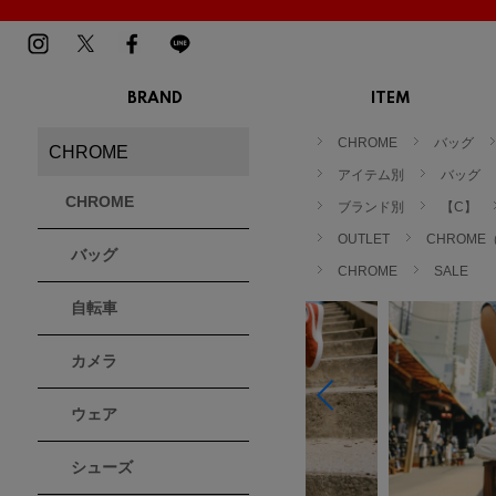
BRAND
ITEM
TOP
MENS
LADIES
CHROME
バッグ
CHROME
スニーカー
スニーカー
BIRKENSTOCK
Blundstone
BMZ
アイテム別
バッグ
サンダル
サンダル
ビルケンシュトック
ブランドストーン
ビーエムゼット
CHROME
ブーツ
ブランド別
ブーツ
【C】
トレッキングシューズ
トレッキング
OUTLET
CHROME
バッグ
ルームシューズ
ルームシュー
Dr.Martens
FILA
Flower MOUNTAIN
CHROME
SALE
ドクターマーチン
フィラ
フラワーマウンテン
アウター
アウター
自転車
トップス
トップス
パンツ
パンツ
MOUTH
native shoes
new balance
帽子
カメラ
ソックス
マウス
ネイティブ シューズ
ニューバランス
ソックス
アクセサリー
ウェア
PATRICK
PRO-Keds
PUMA
シューズ
パトリック
プロケッズ
プーマ