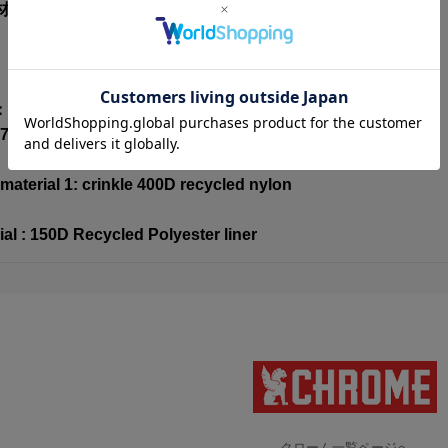
材を使った仕様
W40.6x H21.6x D2.5(cm)
7kg
 material 1: crinkle 400D recycled nylon
ial : 150D Recycled Polyester liner
クローム一覧ページへ