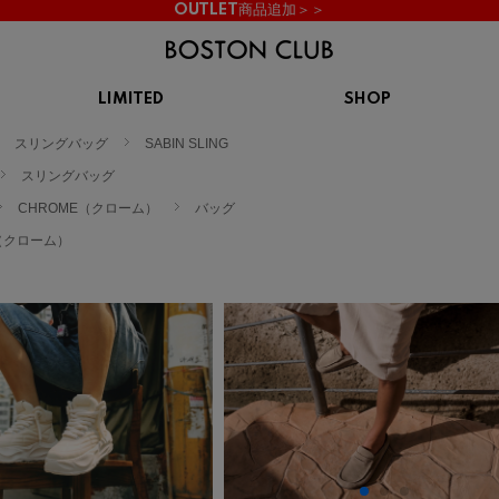
OUTLET商品追加＞＞
LIMITED
SHOP
KIDS
スリングバッグ
SABIN SLING
スニーカー
BROOKS
CHROME
Clarks
cotopaxi
スリングバッグ
サンダル
ブルックス
クローム
クラークス
コトパクシ
CHROME（クローム）
バッグ
シューズ
（クローム）
ズ
hummel
KARHU
KEEN
INOV8
ヒュンメル
カルフ
キーン
イノヴェイト
NIKE
Northwave
OAKLEY
On
ナイキ
ノースウェーブ
オークリー
オン
Reebok
ROSY LILY
Saucony
SHAKA
リーボック
ロジーリリー
サッカニー
シャカ