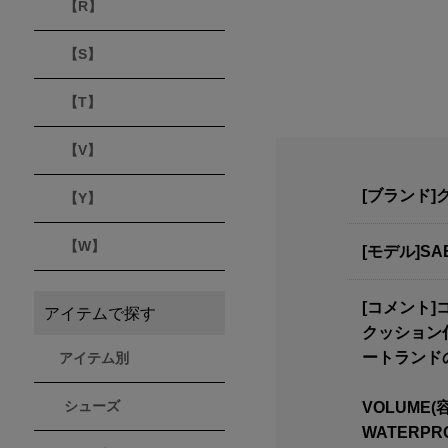
【R】
【S】
【T】
【V】
[ブランド]
【Y】
【W】
[モデル]SAB
[コメント
アイテムで探す
クッション
ートランド
アイテム別
VOLUME(
シューズ
WATERPR