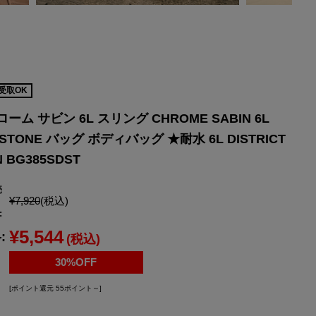
YONEX
ヨネックス
受取OK
ローム サビン 6L スリング CHROME SABIN 6L
DSTONE バッグ ボディバッグ ★耐水 6L DISTRICT
N BG385SDST
売
¥7,920
(税込)
:
¥5,544
:
(税込)
30%OFF
[ポイント還元 55ポイント～]