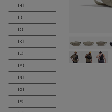
【H】
【I】
【J】
【K】
【L】
【M】
【N】
【O】
【P】