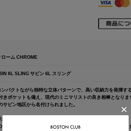
クローム CHROME
IN 6L SLING サビン 6L スリング
]コンパクトながら独特な立体パターンで、高い収納力を発揮す
付きポケットも備え、現代のミニマリストの良き相棒となります
のサビン地区から名付けられました。
容量)：6L
OOF PROPERTY(防水レベル)：Water resistant 