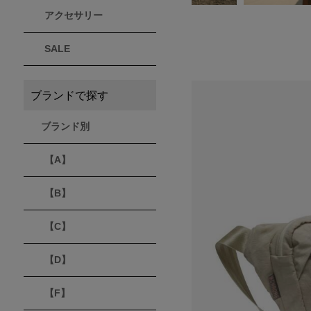
アクセサリー
THULE
Timberland
VEJA
スーリー
ティンバーランド
ヴェジャ
SALE
ブランドで探す
ブランド別
【A】
【B】
【C】
【D】
【F】