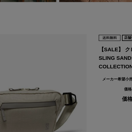
VIKING
WALSH
Yamato Tokorotani
YETI
ヴィーキング
ウォルシュ
ヤマトトコロタニ
イエティ
店舗
【SALE】 ク
SLING SAN
COLLECTIO
メーカー希望小
価格
価格