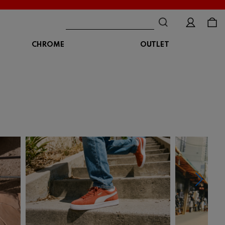
CHROME
OUTLET
BAG
ボディバッグ
DISTORTION
crocs
DESCENTE
ショルダーバッグ
クロックス
デサント
ディストーション
メッセンジャーバッグ
バックパック
トートバッグ
MALIBUSANDALS
MERRELL
MIZUNO
マリブサンダルズ
メレル
ミズノ
カメラバッグ
アクセサリー
Organic handloom
PALLADIUM
PANTHER
オーガニックハンドルーム
パラディウム
パンサー
SKECHERS
SPINGLE
STANCE
スケッチャーズ
スピングル
スタンス