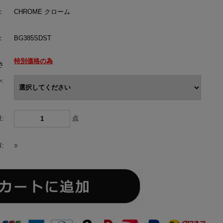
：
CHROME クローム
：
BG385SDST
特別価格の為
さ
:
:
点
:
○