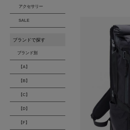
アクセサリー
THULE
Timberland
VEJA
スーリー
ティンバーランド
ヴェジャ
SALE
ブランドで探す
ブランド別
【A】
【B】
【C】
【D】
【F】