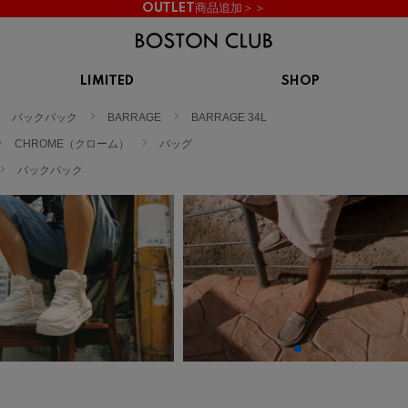
OUTLET商品追加＞＞
LIMITED
SHOP
KIDS
バックパック
BARRAGE
BARRAGE 34L
スニーカー
BROOKS
CHROME
Clarks
cotopaxi
CHROME（クローム）
バッグ
サンダル
ブルックス
クローム
クラークス
コトパクシ
バックパック
シューズ
ズ
hummel
KARHU
KEEN
INOV8
ヒュンメル
カルフ
キーン
イノヴェイト
NIKE
Northwave
OAKLEY
On
ナイキ
ノースウェーブ
オークリー
オン
Reebok
ROSY LILY
Saucony
SHAKA
リーボック
ロジーリリー
サッカニー
シャカ