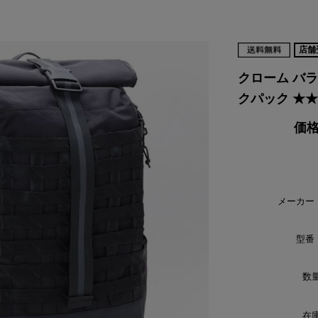
VIKING
WALSH
Yamato Tokorotani
YETI
ヴィーキング
ウォルシュ
ヤマトトコロタニ
イエティ
店舗
クローム バラージ
クパック ★★
価格
メーカー
型番
数量
在庫