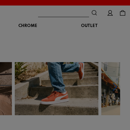
CHROME
OUTLET
BAG
ボディバッグ
DISTORTION
crocs
DESCENTE
ショルダーバッグ
クロックス
デサント
ディストーション
メッセンジャーバッグ
バックパック
トートバッグ
MALIBUSANDALS
MERRELL
MIZUNO
マリブサンダルズ
メレル
ミズノ
カメラバッグ
アクセサリー
Organic handloom
PALLADIUM
PANTHER
オーガニックハンドルーム
パラディウム
パンサー
SKECHERS
SPINGLE
STANCE
スケッチャーズ
スピングル
スタンス