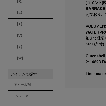
【R】
[コメント]
BARRA
【S】
えており、
【T】
VOLUME(容
WATERP
【V】
加えて仕切
SIZE(外寸)：
【Y】
Outer shell
【W】
2: 1680D R
Liner mater
アイテムで探す
アイテム別
シューズ