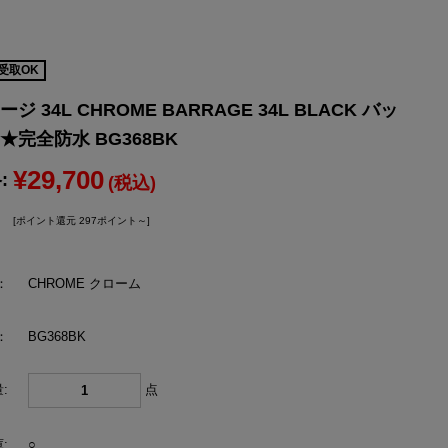
YONEX
ヨネックス
受取OK
 34L CHROME BARRAGE 34L BLACK バッ
★完全防水 BG368BK
¥29,700
:
(税込)
[ポイント還元 297ポイント～]
：
CHROME クローム
：
BG368BK
:
点
:
○