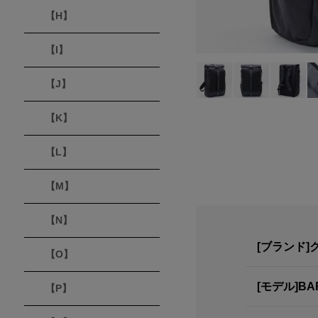
【H】
【I】
【J】
【K】
【L】
【M】
【N】
[ブランド]
【O】
[モデル]BA
【P】