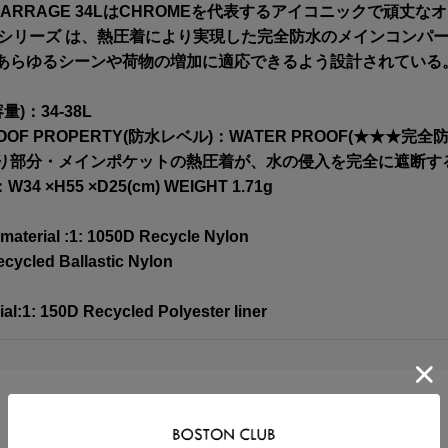
BARRAGE 34LはCHROMEを代表するアイコニックで頑
GEシリーズ は、熱圧着により実現した完全防水のメインコン
あらゆるシーンや荷物の増加に適応できるよう設計されている
量)：34-38L
ROOF PROPERTY(防水レベル)：WATER PROOF(★
り部分・メインポケットの熱圧着が、水の侵入を完全に遮断す
W34 ×H55 ×D25(cm) WEIGHT 1.71g
 material :1: 1050D Recycle Nylon
ecycled Ballastic Nylon
ial:1: 150D Recycled Polyester liner