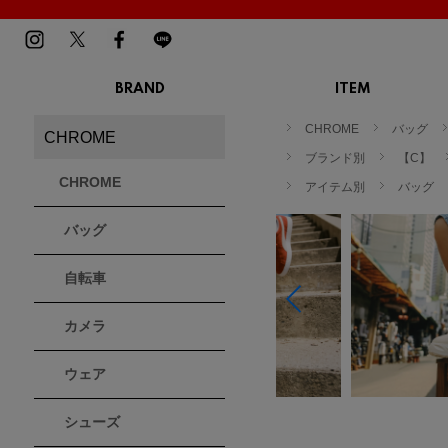
BRAND
ITEM
TOP
MENS
LADIES
CHROME
バッグ
CHROME
スニーカー
スニーカー
BIRKENSTOCK
Blundstone
BMZ
ブランド別
【C】
サンダル
サンダル
ビルケンシュトック
ブランドストーン
ビーエムゼット
CHROME
ブーツ
アイテム別
ブーツ
バッグ
トレッキングシューズ
トレッキング
バッグ
ルームシューズ
ルームシュー
Dr.Martens
FILA
Flower MOUNTAIN
ドクターマーチン
フィラ
フラワーマウンテン
アウター
アウター
自転車
トップス
トップス
パンツ
パンツ
MOUTH
native shoes
new balance
帽子
カメラ
ソックス
マウス
ネイティブ シューズ
ニューバランス
ソックス
アクセサリー
ウェア
PATRICK
PRO-Keds
PUMA
シューズ
パトリック
プロケッズ
プーマ