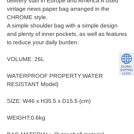
delivery staff in Europe and America A used
vintage news paper bag arranged in the
CHROME style.
A simple shoulder bag with a simple design
and plenty of inner pockets, as well as features
to reduce your daily burden.
VOLUME: 26L
WATERPROOF PROPERTY:WATER
RESISTANT Model)
SIZE: W46 x H35.5 x D15.5 (cm)
WEIGHT:0.6kg