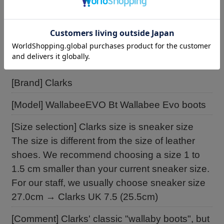
[Brand] Clarks
[Model] WallabeeEVO Bt Wallabee Evo boots
[Size selection] Clarks size is sneaker size
The size is different from the size of leather
shoes. We recommend choosing a size 1 to
1.5 cm smaller than your current sneaker size.
For our staff, we usually choose sneaker size
27.0cm → Clarks UK 7.5 (25.5cm)
[Comment] Clarks' classic "wallaby boots", but