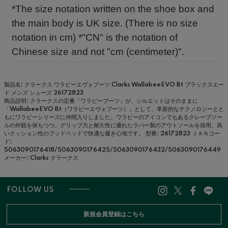
*The size notation written on the shoe box and
the main body is UK size. (There is no size
notation in cm) *"CN" is the notation of
Chinese size and not "cm (centimeter)".
製品名: クラークス ワラビーエヴォブーツ Clarks WallabeeEVO Bt ブラックスエー
ド メンズ シューズ 26172823
商品説明: クラークスの定番「ワラビーブーツ」が、シルエットはそのままに
「WallabeeEVO Bt（ワラビーエヴォブーツ）」として、革新的なテクノロジーとと
もにワラビーシリーズに仲間入りしました。ワラビーのアイコンでもあるクレープソー
ルの外観を保ちつつ、グリップ力と耐久性に優れたラバー製のアウトソールを採用。高
いクッション性のフッドベッドで快適な履き心地です。
型番: 26172823
ＪＡＮコー
ド:
5063090176418/5063090176425/5063090176432/5063090176449
メーカー: Clarks クラークス
FOLLOW US
新規会員登録はこちら