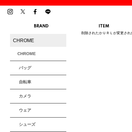
BRAND
ITEM
ご指定のページは見つかりませ
削除されたかＵＲＬが変更され
MENS
LADIES
CHROME
スニーカー
スニーカー
BIRKENSTOCK
Blundstone
BMZ
サンダル
サンダル
ビルケンシュトック
ブランドストーン
ビーエムゼット
CHROME
ブーツ
ブーツ
トレッキングシューズ
トレッキング
バッグ
ルームシューズ
ルームシュー
Dr.Martens
FILA
Flower MOUNTAIN
ドクターマーチン
フィラ
フラワーマウンテン
アウター
アウター
自転車
トップス
トップス
パンツ
パンツ
MOUTH
native shoes
new balance
帽子
カメラ
ソックス
マウス
ネイティブ シューズ
ニューバランス
ソックス
アクセサリー
ウェア
PATRICK
PRO-Keds
PUMA
シューズ
パトリック
プロケッズ
プーマ