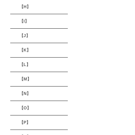
【H】
【I】
【J】
【K】
【L】
【M】
【N】
【O】
【P】