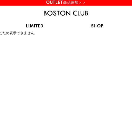
OUTLET商品追加＞＞
LIMITED
SHOP
ん。
たため表示できません。
KIDS
スニーカー
BROOKS
CHROME
Clarks
cotopaxi
サンダル
ブルックス
クローム
クラークス
コトパクシ
シューズ
ズ
hummel
KARHU
KEEN
INOV8
ヒュンメル
カルフ
キーン
イノヴェイト
NIKE
Northwave
OAKLEY
On
ナイキ
ノースウェーブ
オークリー
オン
Reebok
ROSY LILY
Saucony
SHAKA
リーボック
ロジーリリー
サッカニー
シャカ