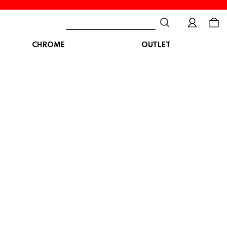
CHROME
OUTLET
BAG
ボディバッグ
DISTORTION
crocs
DESCENTE
ショルダーバッグ
クロックス
デサント
ディストーション
メッセンジャーバッグ
バックパック
トートバッグ
MALIBUSANDALS
MERRELL
MIZUNO
マリブサンダルズ
メレル
ミズノ
カメラバッグ
アクセサリー
Organic handloom
PALLADIUM
PANTHER
オーガニックハンドルーム
パラディウム
パンサー
SKECHERS
SPINGLE
STANCE
スケッチャーズ
スピングル
スタンス