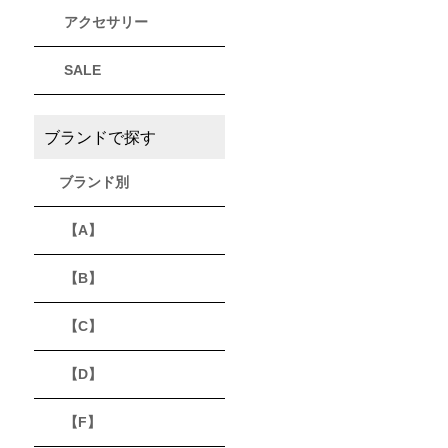
アクセサリー
THULE
Timberland
VEJA
スーリー
ティンバーランド
ヴェジャ
SALE
ブランドで探す
ブランド別
【A】
【B】
【C】
【D】
【F】