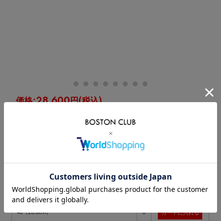
価格:
28,600円
(税込)
[ポイント還元 286ポイント～]
購入数:
点
在
サイズ
カート
庫
○
40（26.0cm）