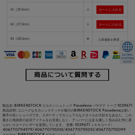
○
41（26.5cm）
○
42（27.0cm）
×
43（28.0cm）
入荷連絡を希望
製品名: BIRKENSTOCK ビルケンシュトック Pasadena パサデナ トープ 1029671
商品説明: ユニークなモカシンステッチが魅力のBIRKENSTOCK Pasadenaは使い
勝手の良いシューズです。スポーティでカジュアルなスタイルが大好きなあなた、この
履き心地抜群の必須アイテムをお見逃しなく。アッパーには足を優しく包み込む特に柔
らかいスエードレザーを使用しています。
型番: 1029671
ＪＡＮコード:
4067707114979/4067707115013/4067707115051/4067707115099
メーカー: BIRKENSTOCK ビルケンシュトック