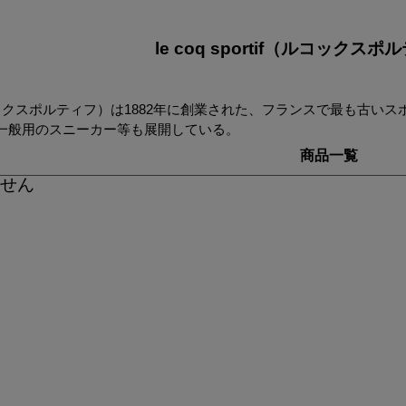
VIKING
WALSH
Yamato Tokorotani
YETI
ヴィーキング
ウォルシュ
ヤマトトコロタニ
イエティ
le coq sportif（ルコックス
rtif（ルコックスポルティフ）は1882年に創業された、フランスで最
一般用のスニーカー等も展開している。
商品一覧
ません