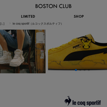
LIMITED
SHOP
KIDS
le coq sportif（ルコックスポルティフ）
【L】
スニーカー
BROOKS
CHROME
Clarks
cotopaxi
サンダル
ブルックス
クローム
クラークス
コトパクシ
シューズ
ズ
hummel
KARHU
KEEN
INOV8
ヒュンメル
カルフ
キーン
イノヴェイト
NIKE
Northwave
OAKLEY
On
ナイキ
ノースウェーブ
オークリー
オン
Reebok
ROSY LILY
Saucony
SHAKA
リーボック
ロジーリリー
サッカニー
シャカ