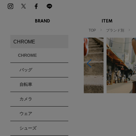
BRAND
ITEM
MENS
LADIES
TOP
ブランド別
スニーカー
スニーカー
CHROME
BIRKENSTOCK
Blundstone
BMZ
サンダル
サンダル
ビルケンシュトック
ブランドストーン
ビーエムゼット
ブーツ
ブーツ
CHROME
トレッキングシューズ
トレッキング
ルームシューズ
ルームシュー
Dr.Martens
FILA
Flower MOUNTAIN
バッグ
ドクターマーチン
フィラ
フラワーマウンテン
アウター
アウター
トップス
トップス
自転車
パンツ
パンツ
MOUTH
native shoes
new balance
帽子
ソックス
マウス
ネイティブ シューズ
ニューバランス
カメラ
ソックス
アクセサリー
ウェア
PATRICK
PRO-Keds
PUMA
パトリック
プロケッズ
プーマ
シューズ