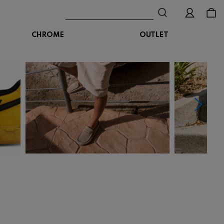
CHROME
OUTLET
BAG
ボディバッグ
DISTORTION
crocs
DESCENTE
ショルダーバッグ
クロックス
デサント
ディストーション
メッセンジャーバッグ
バックパック
トートバッグ
MALIBUSANDALS
MERRELL
MIZUNO
マリブサンダルズ
メレル
ミズノ
カメラバッグ
アクセサリー
Organic handloom
PALLADIUM
PANTHER
オーガニックハンドルーム
パラディウム
パンサー
SKECHERS
SPINGLE
STANCE
スケッチャーズ
スピングル
スタンス