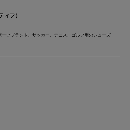
YONEX
ヨネックス
ポルティフ）
も古いスポーツブランド。サッカー、テニス、ゴルフ用のシューズ