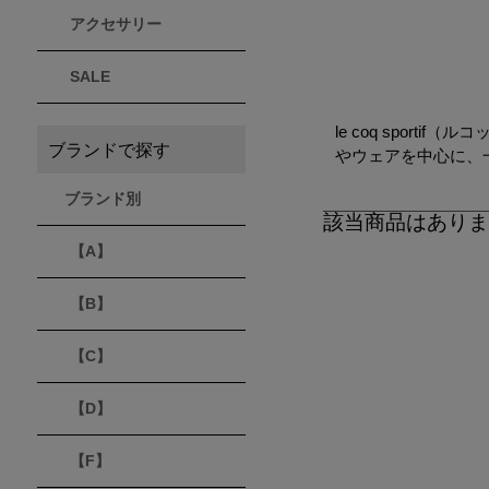
アクセサリー
THULE
Timberland
VEJA
スーリー
ティンバーランド
ヴェジャ
SALE
le coq spo
ブランドで探す
やウェアを中心に、
ブランド別
該当商品はあり
【A】
【B】
【C】
【D】
【F】