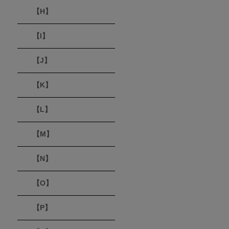
【H】
【I】
【J】
【K】
【L】
【M】
【N】
【O】
【P】