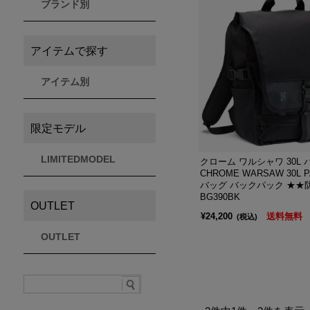
ブランド別
THULE
Timberland
VEJA
スーリー
ティンバーランド
ヴェジャ
アイテムで探す
アイテム別
限定モデル
LIMITEDMODEL
クローム ワルシャワ 30L 
CHROME WARSAW 30L P
バッグ バックパック ★★防
BG390BK
OUTLET
¥24,200
送料無料
(税込)
OUTLET