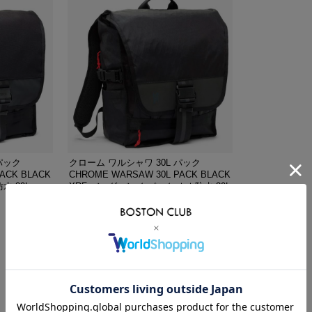
VIKING
WALSH
Yamato Tokorotani
YETI
ヴィーキング
ウォルシュ
ヤマトトコロタニ
イエティ
パック
クローム ワルシャワ 30L パック
ACK BLACK
CHROME WARSAW 30L PACK BLACK
水 30L
XRF バッグ バックパック ★★防水 30L
BG390BXRF
¥25,300
送料無料
(税込)