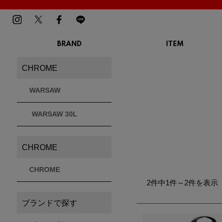
BRAND
ITEM
TOP
CHROME
バ
MENS
LADIES
CHROME
スニーカー
スニーカー
BIRKENSTOCK
Blundstone
BMZ
サンダル
サンダル
ビルケンシュトック
ブランドストーン
ビーエムゼット
WARSAW
ブーツ
ブーツ
トレッキングシューズ
トレッキング
WARSAW 30L
ルームシューズ
ルームシュー
Dr.Martens
FILA
Flower MOUNTAIN
ドクターマーチン
フィラ
フラワーマウンテン
アウター
アウター
トップス
トップス
CHROME
パンツ
パンツ
MOUTH
native shoes
new balance
帽子
ソックス
マウス
ネイティブ シューズ
ニューバランス
CHROME
ソックス
2件中1件～2件を表示
アクセサリー
ブランドで探す
PATRICK
PRO-Keds
PUMA
パトリック
プロケッズ
プーマ