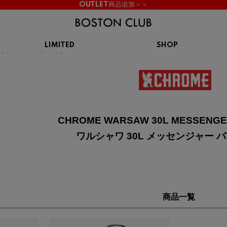
OUTLET商品追加＞＞
LIMITED
SHOP
WARSAW 30L
ッグ
バックパック
WARSAW
KIDS
スニーカー
BROOKS
CHROME
Clarks
cotopaxi
サンダル
ブルックス
クローム
クラークス
コトパクシ
シューズ
ズ
CHROME WARSAW 30L MESSENG
hummel
KARHU
KEEN
INOV8
ヒュンメル
カルフ
キーン
イノヴェイト
ワルシャワ 30L メッセンジャー 
NIKE
Northwave
OAKLEY
On
ナイキ
ノースウェーブ
オークリー
オン
商品一覧
Reebok
ROSY LILY
Saucony
SHAKA
リーボック
ロジーリリー
サッカニー
シャカ