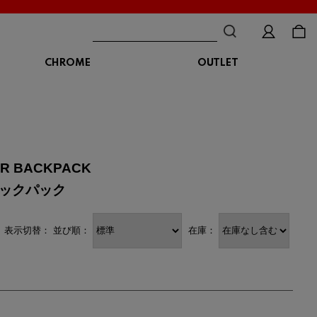
CHROME
OUTLET
BAG
ボディバッグ
DISTORTION
crocs
DESCENTE
ショルダーバッグ
クロックス
デサント
ディストーション
メッセンジャーバッグ
バックパック
トートバッグ
ER BACKPACK
MALIBUSANDALS
MERRELL
MIZUNO
マリブサンダルズ
メレル
ミズノ
カメラバッグ
バックパック
アクセサリー
Organic handloom
PALLADIUM
PANTHER
表示切替：
並び順：
在庫：
オーガニックハンドルーム
パラディウム
パンサー
SKECHERS
SPINGLE
STANCE
スケッチャーズ
スピングル
スタンス