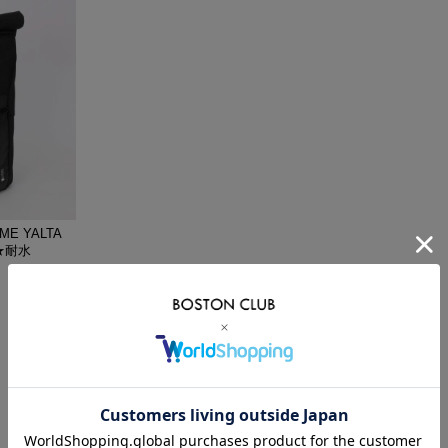
VIKING
WALSH
Yamato Tokorotani
YETI
ヴィーキング
ウォルシュ
ヤマトトコロタニ
イエティ
E YALTA
 ★耐水