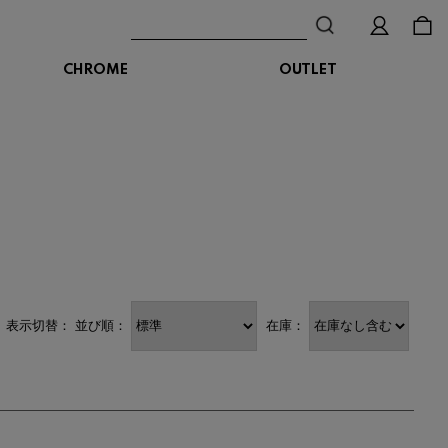
CHROME
OUTLET
BAG
ボディバッグ
DISTORTION
crocs
DESCENTE
ショルダーバッグ
クロックス
デサント
ディストーション
メッセンジャーバッグ
バックパック
トートバッグ
MALIBUSANDALS
MERRELL
MIZUNO
マリブサンダルズ
メレル
ミズノ
カメラバッグ
アクセサリー
Organic handloom
PALLADIUM
PANTHER
オーガニックハンドルーム
パラディウム
パンサー
表示切替：
並び順：
在庫：
SKECHERS
SPINGLE
STANCE
スケッチャーズ
スピングル
スタンス