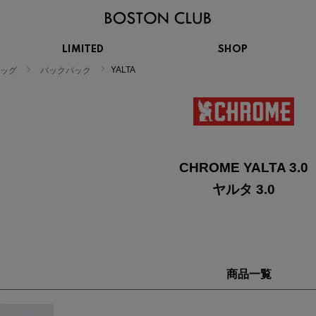
LIMITED
SHOP
KIDS
YALTA
ッグ
バックパック
スニーカー
BROOKS
CHROME
Clarks
cotopaxi
サンダル
ブルックス
クローム
クラークス
コトパクシ
シューズ
ズ
hummel
KARHU
KEEN
INOV8
CHROME YALTA 3.0
ヒュンメル
カルフ
キーン
イノヴェイト
ヤルタ 3.0
NIKE
Northwave
OAKLEY
On
ナイキ
ノースウェーブ
オークリー
オン
商品一覧
Reebok
ROSY LILY
Saucony
SHAKA
リーボック
ロジーリリー
サッカニー
シャカ