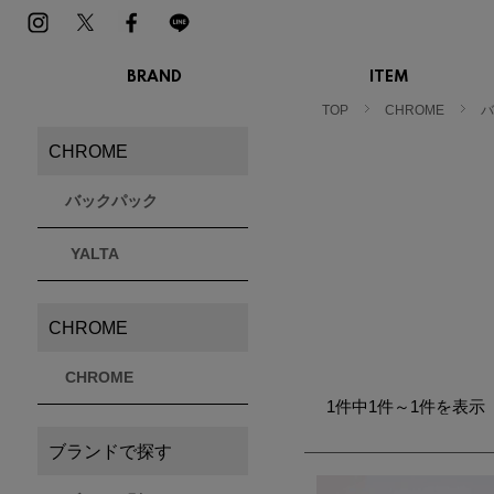
BRAND
ITEM
MENS
LADIES
TOP
CHROME
バ
スニーカー
スニーカー
CHROME
BIRKENSTOCK
Blundstone
BMZ
サンダル
サンダル
ビルケンシュトック
ブランドストーン
ビーエムゼット
ブーツ
ブーツ
バックパック
トレッキングシューズ
トレッキング
ルームシューズ
ルームシュー
Dr.Martens
FILA
Flower MOUNTAIN
YALTA
ドクターマーチン
フィラ
フラワーマウンテン
アウター
アウター
トップス
トップス
パンツ
パンツ
CHROME
MOUTH
native shoes
new balance
帽子
ソックス
マウス
ネイティブ シューズ
ニューバランス
ソックス
CHROME
アクセサリー
1件中1件～1件を表示
PATRICK
PRO-Keds
PUMA
パトリック
プロケッズ
プーマ
ブランドで探す